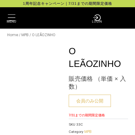
Skip
1周年記念キャンペーン｜7/31までの期間限定価格
to
content
MENU
LOGIN
Home
MPB
/
/ O LEÃOZINHO
O
LEÃOZINHO
販売価格 （単価 × 入
数）
会員のみ公開
7/31までの期間限定価格
SKU
33C
MPB
Category