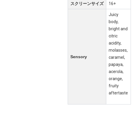
スクリーンサイズ
16+
Juicy
body,
bright and
citric
acidity,
molasses,
Sensory
caramel,
papaya,
acerola,
orange,
fruity
aftertaste