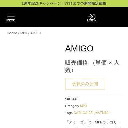
Skip
1周年記念キャンペーン｜7/31までの期間限定価格
to
content
MENU
LOGIN
Home
MPB
/
/ AMIGO
AMIGO
販売価格 （単価 × 入
数）
会員のみ公開
SKU
44C
MPB
Category
CATUCAÍ2SL
NATURAL
Tags
,
「アミーゴ」は、MPBカテゴリー