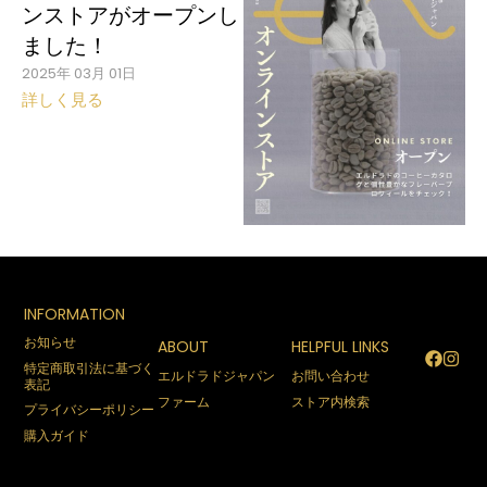
ンストアがオープンし
ました！
2025年 03月 01日
詳しく見る
INFORMATION
お知らせ
ABOUT
HELPFUL LINKS
特定商取引法に基づく
エルドラドジャパン
お問い合わせ
表記
ファーム
ストア内検索
プライバシーポリシー
購入ガイド