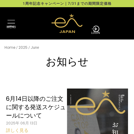
Skip
1周年記念キャンペーン｜7/31までの期間限定価格
to
content
MENU
LOGIN
Home
2025
/
/ June
お知らせ
6月14日以降のご注文
に関する発送スケジュ
ールについて
2025年 06月 13日
詳しく見る